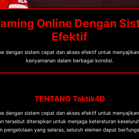
 Gaming Online Dengan Si
Efektif
 dengan sistem cepat dan akses efektif untuk menyajikan 
kenyamanan dalam berbagai kondisi.
TENTANG Taktik4D
 dengan sistem cepat dan akses efektif untuk menyajikan 
n tersebut diterapkan untuk menjaga keteraturan keselur
n pengelolaan yang selaras, seluruh elemen dapat berfungs