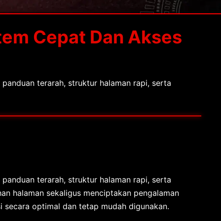
stem Cepat Dan Akses
panduan terarah, struktur halaman rapi, serta
panduan terarah, struktur halaman rapi, serta
uhan halaman sekaligus menciptakan pengalaman
i secara optimal dan tetap mudah digunakan.