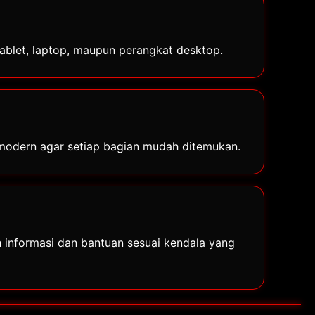
tablet, laptop, maupun perangkat desktop.
 modern agar setiap bagian mudah ditemukan.
informasi dan bantuan sesuai kendala yang