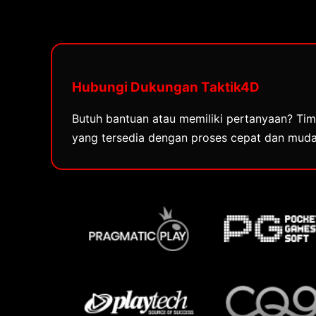
Hubungi Dukungan Taktik4D
Butuh bantuan atau memiliki pertanyaan? Ti
yang tersedia dengan proses cepat dan muda